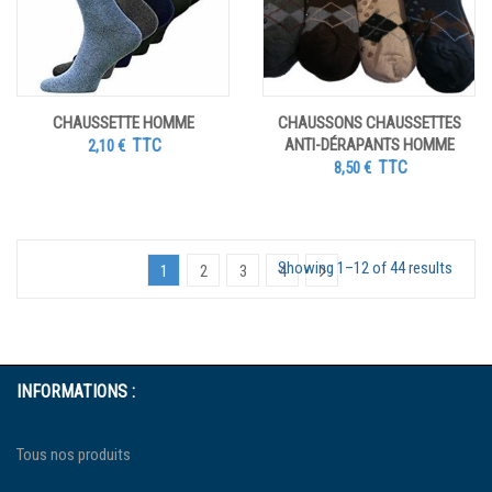
CHAUSSETTE HOMME
CHAUSSONS CHAUSSETTES
TTC
ANTI-DÉRAPANTS HOMME
2,10
€
TTC
8,50
€
Showing 1–12 of 44 results
1
2
3
4
INFORMATIONS :
Tous nos produits