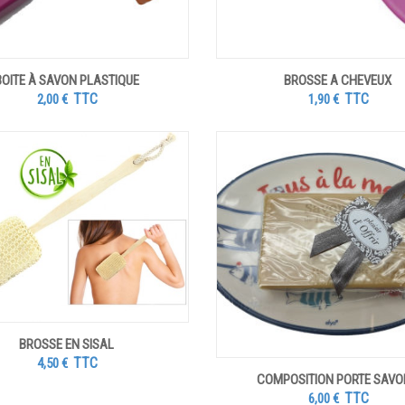
BOITE À SAVON PLASTIQUE
BROSSE A CHEVEUX
TTC
TTC
2,00
€
1,90
€
BROSSE EN SISAL
TTC
4,50
€
COMPOSITION PORTE SAV
TTC
6,00
€