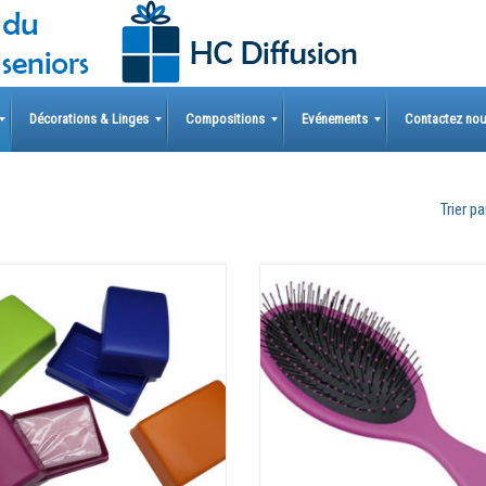
Décorations & Linges
Compositions
Evénements
Contactez no
Trier par