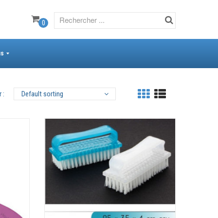
0
us
 :
Default sorting