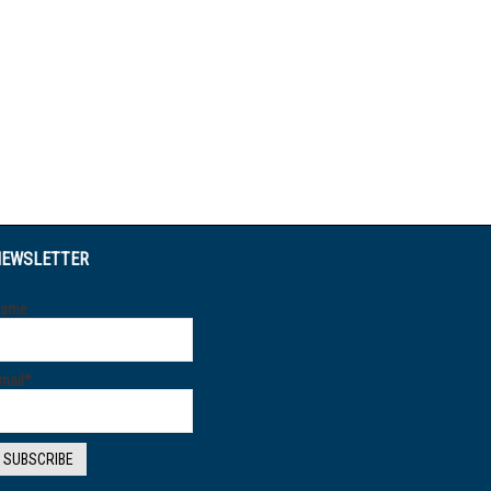
EWSLETTER
ame
mail*