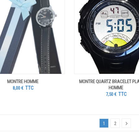
MONTRE HOMME
MONTRE QUARTZ BRACELET PL
TTC
HOMME
8,00
€
TTC
7,50
€
1
2