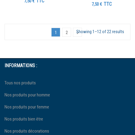
TTC
7,50
€
TTC
7,50
€
Showing 1–12 of 22 results
1
2
INFORMATIONS :
Tous nos produits
Nos produits pour homme
Nos produits pour femme
Nos produits bien être
Nos produits décorations