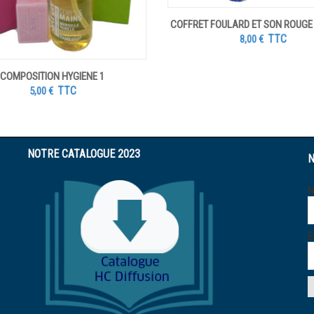
COFFRET FOULARD ET SON ROUGE
TTC
8,00
€
COMPOSITION HYGIENE 1
TTC
5,00
€
NOTRE CATALOGUE 2023
N
E