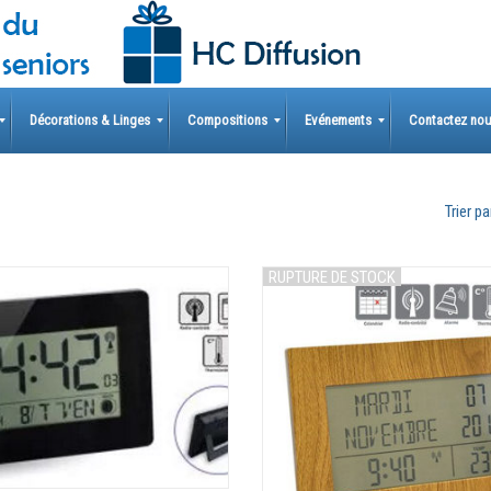
Décorations & Linges
Compositions
Evénements
Contactez no
Trier par
RUPTURE DE STOCK