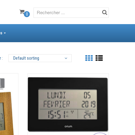
0
us
 :
Default sorting